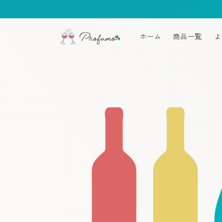
コンテ
ンツに
進む
ホーム
商品一覧
よ
商品情
報にス
キップ