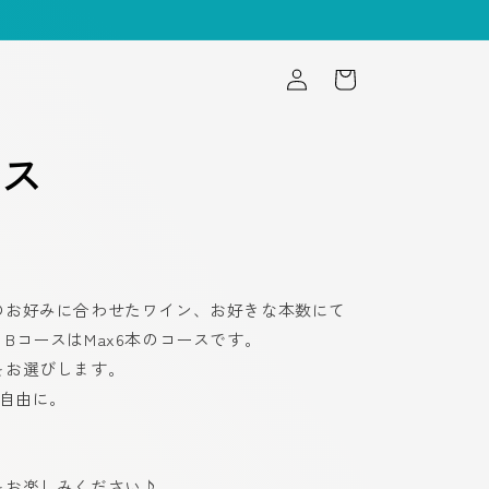
ロ
カ
グ
ー
イ
ト
ン
ース
のお好みに合わせたワイン、お好きな本数にて
BコースはMax6本のコースです。
をお選びします。
ご自由に。
をお楽しみください♪