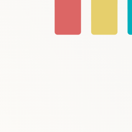
モ
ー
ダ
ル
で
メ
デ
ィ
ア
(1)
を
開
く