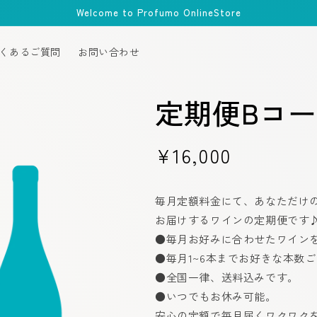
Welcome to Profumo OnlineStore
くあるご質問
お問い合わせ
定期便Bコ
通
¥16,000
常
毎月定額料金にて、あなただけ
価
お届けするワインの定期便です♪
格
●毎月お好みに合わせたワイン
●毎月1~6本までお好きな本数
●全国一律、送料込みです。
●いつでもお休み可能。
安心の定額で毎月届くワクワク